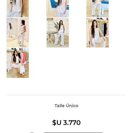
Talle Único
$U 3.770