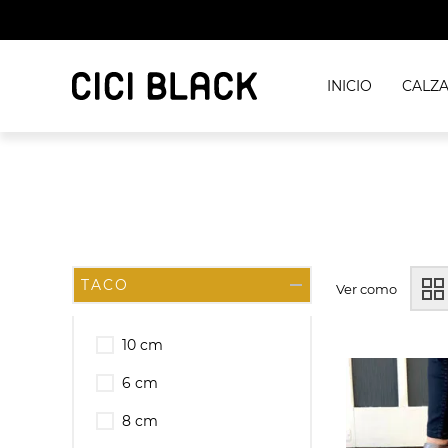
INICIO
CALZ
TACO
Ver como
10 cm
6 cm
8 cm