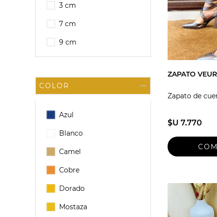
3 cm
7 cm
9 cm
ZAPATO VEUR
COLOR
Zapato de cue
Azul
$U 7.770
Blanco
Camel
Cobre
Dorado
Mostaza