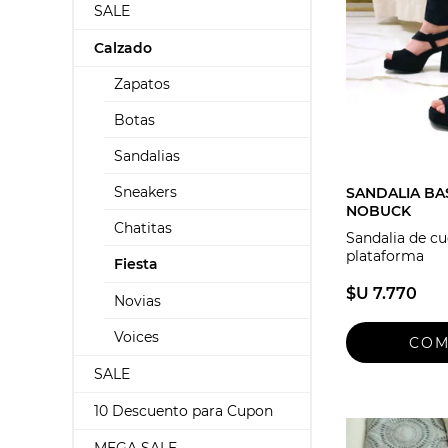
SALE
Calzado
Zapatos
Botas
Sandalias
Sneakers
SANDALIA BA
NOBUCK
Chatitas
Sandalia de c
plataforma
Fiesta
$U 7.770
Novias
Voices
SALE
10 Descuento para Cupon