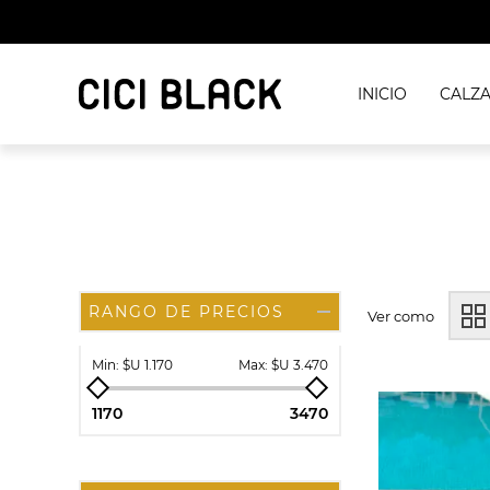
INICIO
CALZ
RANGO DE PRECIOS
Ver como
Min:
$U 1.170
Max:
$U 3.470
1170
3470