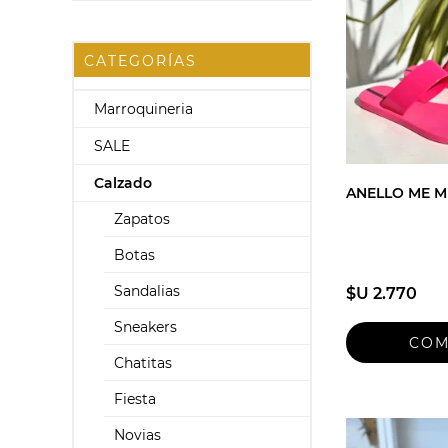
CATEGORÍAS
Marroquineria
SALE
Calzado
ANELLO ME M
Zapatos
Botas
Sandalias
$U 2.770
Sneakers
Chatitas
Fiesta
Novias