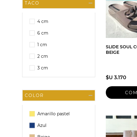
TACO
4 cm
6 cm
1 cm
SLIDE SOUL 
BEIGE
2 cm
3 cm
$U 3.170
COLOR
Amarillo pastel
Azul