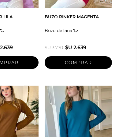
 LILA
BUZO RINKER MAGENTA
🐑
Buzo de lana 🐑
 Uruguay
Fabricado en Uruguay
2.639
$U 2.639
$U 3.770
Talle unico