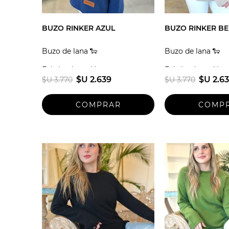
BUZO RINKER AZUL
BUZO RINKER BE
Buzo de lana 🐑
Buzo de lana 🐑
Fabricado en Uruguay
Fabricado en Uru
$U 2.639
$U 2.6
$U 3.770
$U 3.770
Talle unico
Talle unico