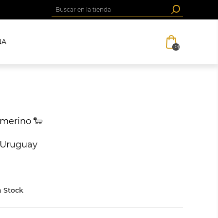
NA
(0)
 merino 🐑
 Uruguay
 Stock