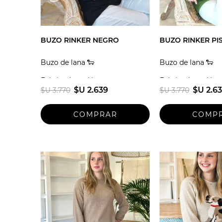
BUZO RINKER NEGRO
BUZO RINKER PI
Buzo de lana 🐑
Buzo de lana 🐑
Fabricado en Uruguay
Fabricado en Uru
$U 2.639
$U 2.6
$U 3.770
$U 3.770
Talle unico
Talle unico