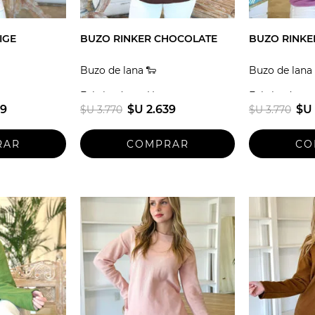
IGE
BUZO RINKER CHOCOLATE
BUZO RINKER
Buzo de lana 🐑
Buzo de lana 
guay
Fabricado en Uruguay
Fabricado en
39
$U 2.639
$U 
$U 3.770
$U 3.770
Talle unico
Talle unico