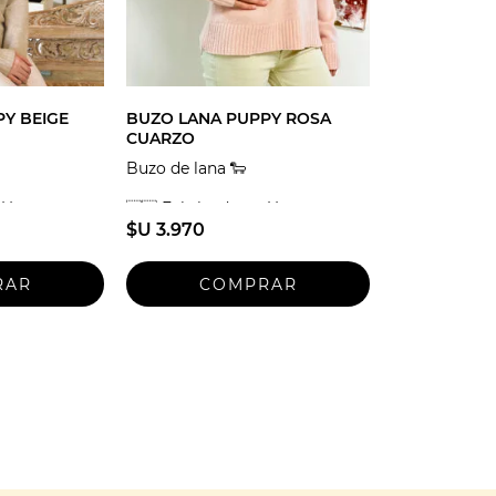
Y BEIGE
BUZO LANA PUPPY ROSA
CUARZO
Buzo de lana 🐑
n Uruguay
🇺🇾 Fabricado en Uruguay
$U 3.970