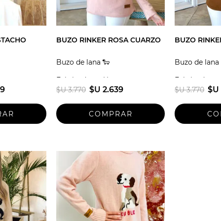
STACHO
BUZO RINKER ROSA CUARZO
BUZO RINKE
Buzo de lana 🐑
Buzo de lana 
guay
Fabricado en Uruguay
Fabricado en
39
$U 2.639
$U 
$U 3.770
$U 3.770
Talle unico
Talle unico