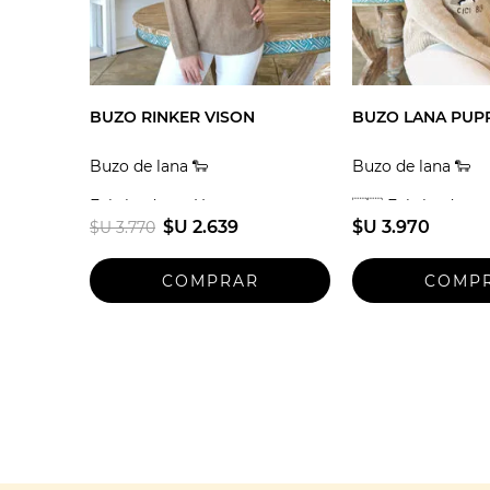
BUZO RINKER VISON
BUZO LANA PUPP
Buzo de lana 🐑
Buzo de lana 🐑
Fabricado en Uruguay
🇺🇾 Fabricado e
$U 2.639
$U 3.970
$U 3.770
Talle unico