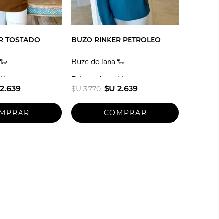
R TOSTADO
BUZO RINKER PETROLEO
🐑
Buzo de lana 🐑
 Uruguay
Fabricado en Uruguay
2.639
$U 2.639
$U 3.770
Talle unico