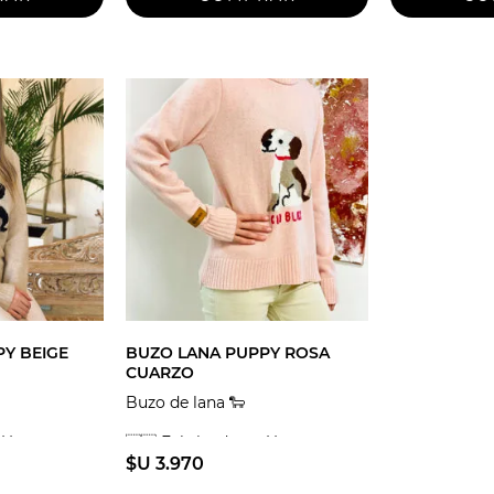
Y BEIGE
BUZO LANA PUPPY ROSA
CUARZO
Buzo de lana 🐑
n Uruguay
🇺🇾 Fabricado en Uruguay
$U 3.970