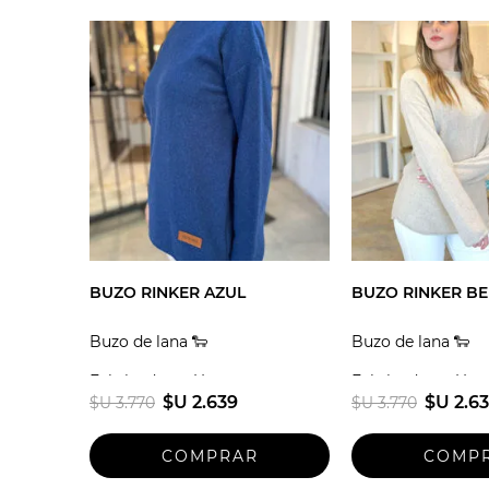
BUZO RINKER AZUL
BUZO RINKER BE
Buzo de lana 🐑
Buzo de lana 🐑
Fabricado en Uruguay
Fabricado en Uru
$U 2.639
$U 2.6
$U 3.770
$U 3.770
Talle unico
Talle unico