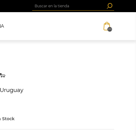
NA
(0)
🐑
 Uruguay
 Stock