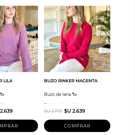
 LILA
BUZO RINKER MAGENTA
🐑
Buzo de lana 🐑
 Uruguay
Fabricado en Uruguay
2.639
$U 2.639
$U 3.770
Talle unico