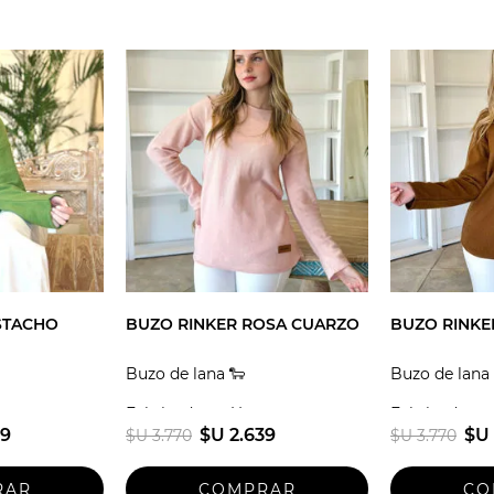
STACHO
BUZO RINKER ROSA CUARZO
BUZO RINKE
Buzo de lana 🐑
Buzo de lana 
guay
Fabricado en Uruguay
Fabricado en
39
$U 2.639
$U 
$U 3.770
$U 3.770
Talle unico
Talle unico