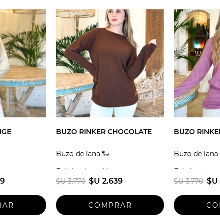
IGE
BUZO RINKER CHOCOLATE
BUZO RINKER
Buzo de lana 🐑
Buzo de lana 
guay
Fabricado en Uruguay
Fabricado en
39
$U 2.639
$U 
$U 3.770
$U 3.770
Talle unico
Talle unico