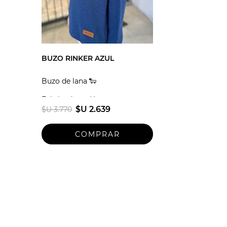
BUZO RINKER AZUL
Buzo de lana 🐑
Fabricado en Uruguay
$U 2.639
$U 3.770
Talle unico