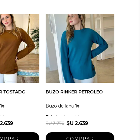
R TOSTADO
BUZO RINKER PETROLEO
🐑
Buzo de lana 🐑
 Uruguay
Fabricado en Uruguay
2.639
$U 2.639
$U 3.770
Talle unico