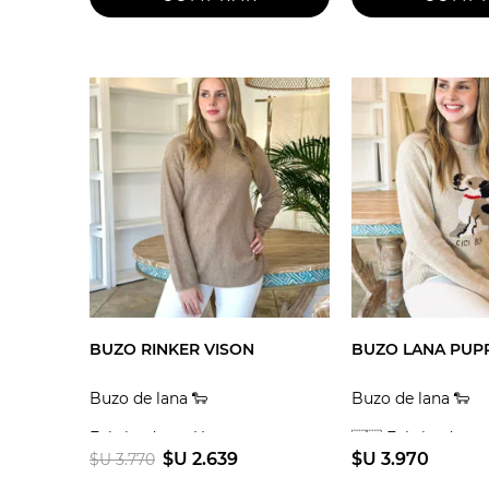
BUZO RINKER VISON
BUZO LANA PUPP
Buzo de lana 🐑
Buzo de lana 🐑
Fabricado en Uruguay
🇺🇾 Fabricado e
$U 2.639
$U 3.970
$U 3.770
Talle unico