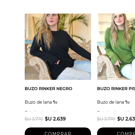
BUZO RINKER NEGRO
BUZO RINKER PI
Buzo de lana 🐑
Buzo de lana 🐑
Fabricado en Uruguay
Fabricado en Uru
$U 2.639
$U 2.6
$U 3.770
$U 3.770
Talle unico
Talle unico