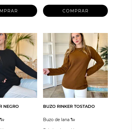
R NEGRO
BUZO RINKER TOSTADO
🐑
Buzo de lana 🐑
 Uruguay
Fabricado en Uruguay