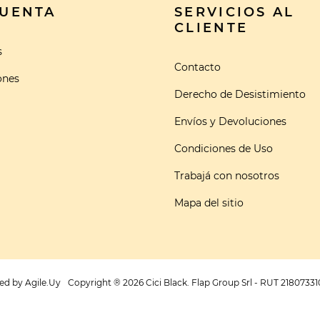
CUENTA
SERVICIOS AL
CLIENTE
s
Contacto
ones
Derecho de Desistimiento
Envíos y Devoluciones
Condiciones de Uso
Trabajá con nosotros
Mapa del sitio
ed by
Agile.Uy
Copyright ® 2026 Cici Black. Flap Group Srl - RUT 21807331