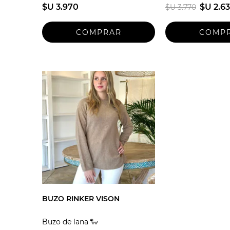
$U 3.970
$U 2.6
$U 3.770
Talle unico
BUZO RINKER VISON
Buzo de lana 🐑