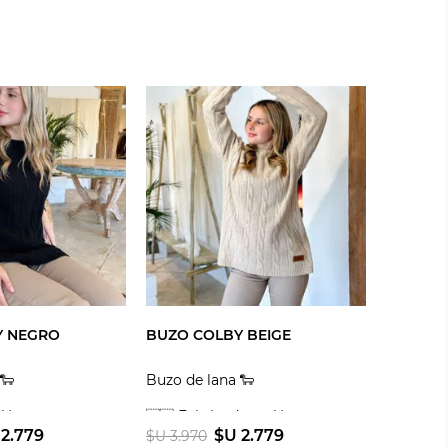
Y NEGRO
BUZO COLBY BEIGE
🐑
Buzo de lana 🐑
 Uruguay
🇺🇾 Fabricado en Uruguay
 2.779
$U 2.779
$U 3.970