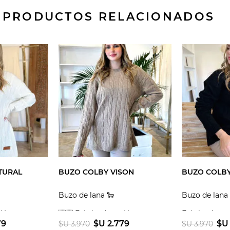
PRODUCTOS RELACIONADOS
TURAL
BUZO COLBY VISON
BUZO COLB
Buzo de lana 🐑
Buzo de lana 
n Uruguay
🇺🇾 Fabricado en Uruguay
Fabricado en
79
$U 2.779
$U
$U 3.970
$U 3.970