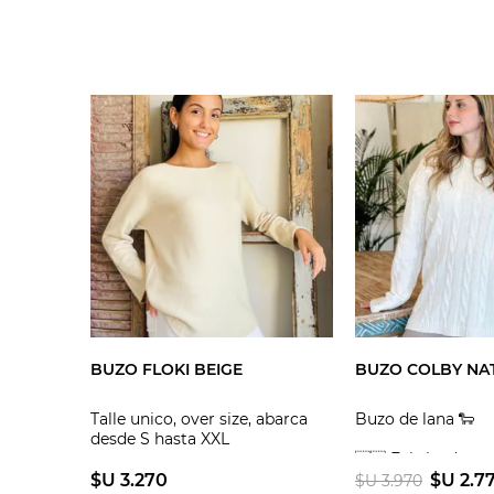
BUZO FLOKI BEIGE
BUZO COLBY NA
Talle unico, over size, abarca
Buzo de lana 🐑
desde S hasta XXL
🇺🇾 Fabricado e
$U 3.270
$U 2.7
$U 3.970