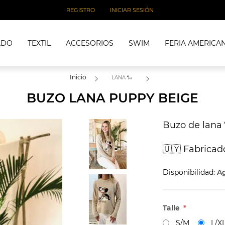
REGISTRO
INICIAR SESIÓN
ADO
TEXTIL
ACCESORIOS
SWIM
FERIA AMERICA
Inicio
LANA 🐑
BUZO LANA PUPPY BEIGE
Buzo de lana 
🇺🇾 Fabrica
Disponibilidad:
A
Talle
*
S/M
L/X