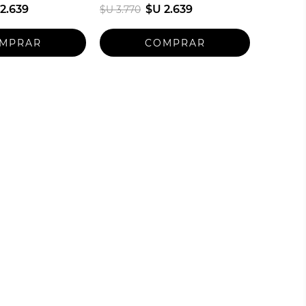
2.639
$U 2.639
$U 3.770
Talle unico