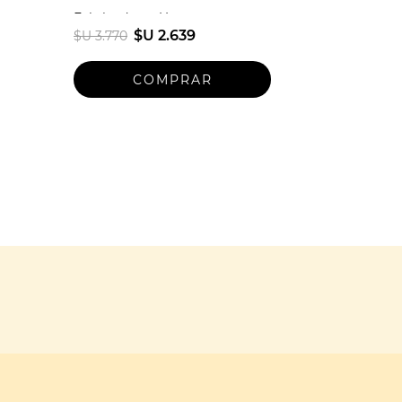
Fabricado en Uruguay
$U 2.639
$U 3.770
Talle unico