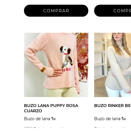
BUZO LANA PUPPY ROSA
BUZO RINKER BE
CUARZO
Buzo de lana 🐑
Buzo de lana 🐑
🇺🇾 Fabricado en Uruguay
Fabricado en Uru