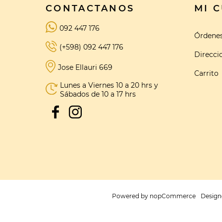
CONTACTANOS
MI 
092 447 176
Órdene
(+598) 092 447 176
Direcci
Jose Ellauri 669
Carrito
Lunes a Viernes 10 a 20 hrs y
Sábados de 10 a 17 hrs
Powered by
nopCommerce
Design