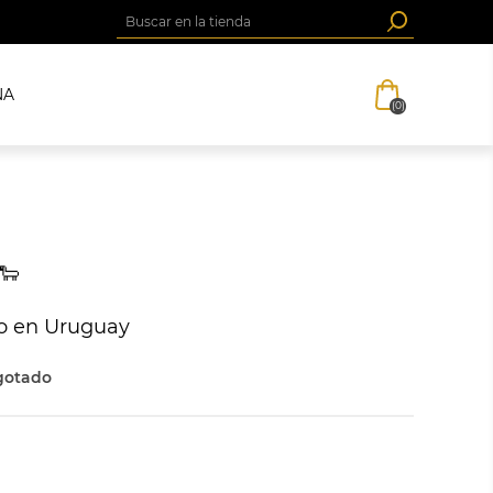
NA
(0)
🐑
do en Uruguay
gotado
L