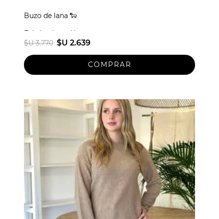
Buzo de lana 🐑
Fabricado en Uruguay
$U 2.639
$U 3.770
Talle unico