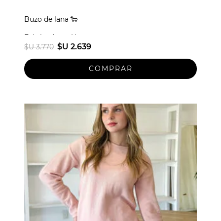
Buzo de lana 🐑
Fabricado en Uruguay
$U 2.639
$U 3.770
Talle unico