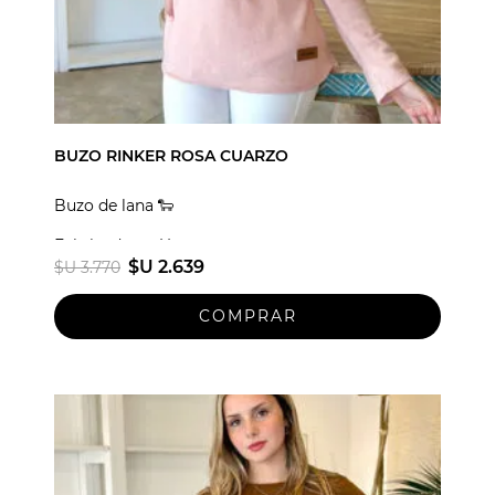
BUZO RINKER ROSA CUARZO
Buzo de lana 🐑
Fabricado en Uruguay
$U 2.639
$U 3.770
Talle unico