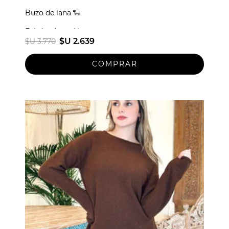
Buzo de lana 🐑
Fabricado en Uruguay
$U 2.639
$U 3.770
Talle unico