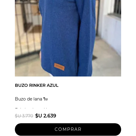
BUZO RINKER AZUL
Buzo de lana 🐑
Fabricado en Uruguay
$U 2.639
$U 3.770
Talle unico