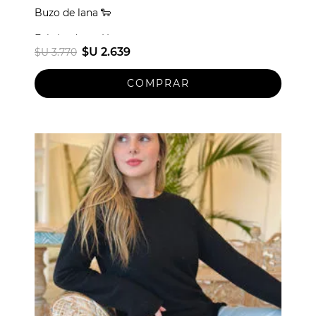
Buzo de lana 🐑
Fabricado en Uruguay
$U 2.639
$U 3.770
Talle unico