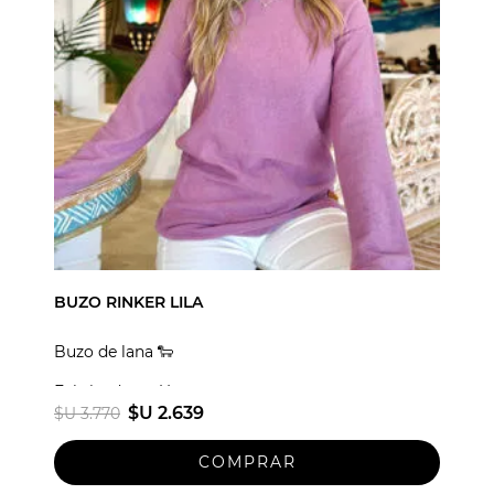
BUZO RINKER LILA
Buzo de lana 🐑
Fabricado en Uruguay
$U 2.639
$U 3.770
Talle unico