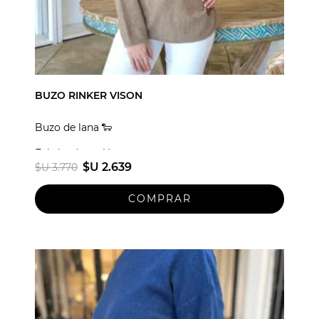
BUZO RINKER VISON
Buzo de lana 🐑
Fabricado en Uruguay
$U 2.639
$U 3.770
Talle unico