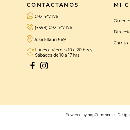
CONTACTANOS
MI 
092 447 176
Órdene
(+598) 092 447 176
Direcci
Jose Ellauri 669
Carrito
Lunes a Viernes 10 a 20 hrs y
Sábados de 10 a 17 hrs
Powered by
nopCommerce
Design