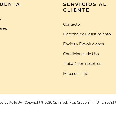
CUENTA
SERVICIOS AL
CLIENTE
s
Contacto
ones
Derecho de Desistimiento
Envíos y Devoluciones
Condiciones de Uso
Trabajá con nosotros
Mapa del sitio
ed by
Agile.Uy
Copyright ® 2026 Cici Black. Flap Group Srl - RUT 21807331