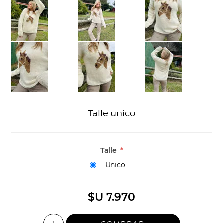
Talle unico
Talle
*
Unico
$U 7.970