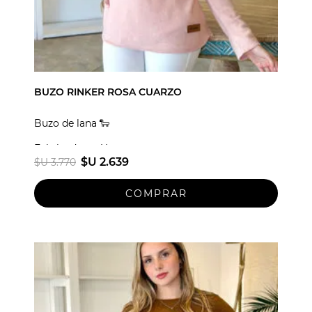
BUZO RINKER ROSA CUARZO
Buzo de lana 🐑
Fabricado en Uruguay
$U 2.639
$U 3.770
Talle unico