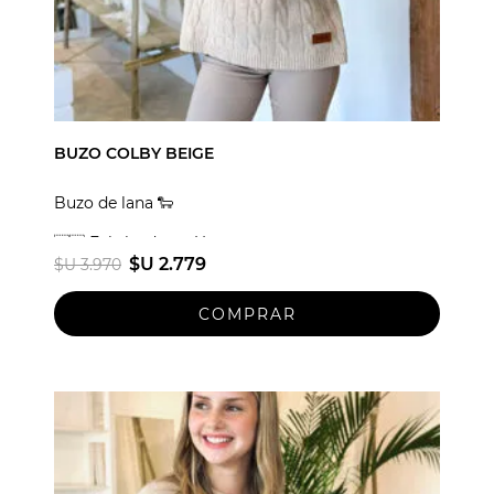
BUZO COLBY BEIGE
Buzo de lana 🐑
🇺🇾 Fabricado en Uruguay
$U 2.779
$U 3.970