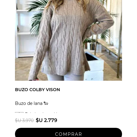
BUZO COLBY VISON
Buzo de lana 🐑
🇺🇾 Fabricado en Uruguay
$U 2.779
$U 3.970