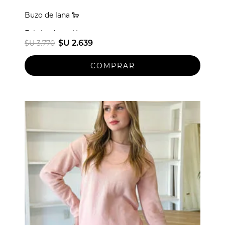
Buzo de lana 🐑
Fabricado en Uruguay
$U 2.639
$U 3.770
Talle unico