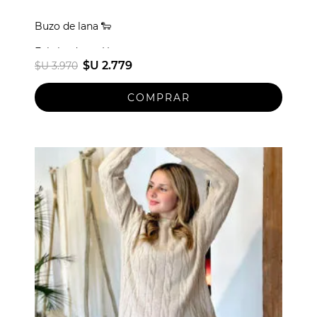
Buzo de lana 🐑
Fabricado en Uruguay
$U 2.779
$U 3.970