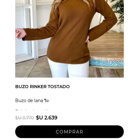
BUZO RINKER TOSTADO
Buzo de lana 🐑
Fabricado en Uruguay
$U 2.639
$U 3.770
Talle unico