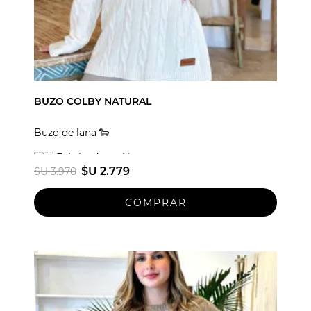
BUZO COLBY NATURAL
Buzo de lana 🐑
🇺🇾 Fabricado en Uruguay
$U 2.779
$U 3.970