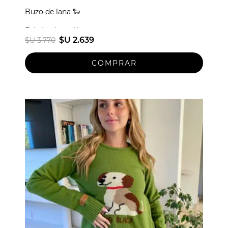
Buzo de lana 🐑
Fabricado en Uruguay
$U 2.639
$U 3.770
Talle unico