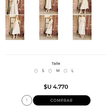
Talle
S
M
L
$U 4.770