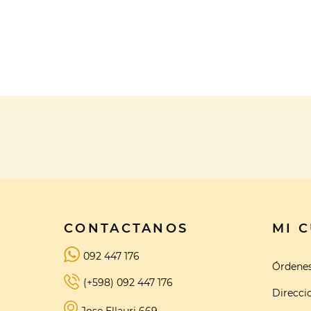
CONTACTANOS
MI 
092 447 176
Órdene
(+598) 092 447 176
Direcci