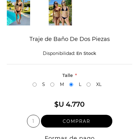
Traje de Baño De Dos Piezas
Disponibilidad:
En Stock
Talle
*
S
M
L
XL
$U 4.770
Formas de pago