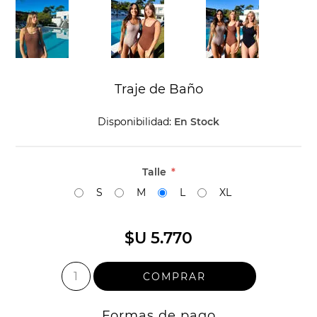
Traje de Baño
Disponibilidad:
En Stock
Talle
*
S
M
L
XL
$U 5.770
Formas de pago