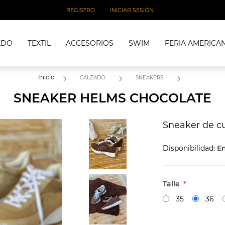
REGISTRO
INICIAR SESIÓN
ADO
TEXTIL
ACCESORIOS
SWIM
FERIA AMERICA
Inicio
CALZADO
SNEAKERS
SNEAKER HELMS CHOCOLATE
Sneaker de c
Disponibilidad:
En
Talle
*
35
36