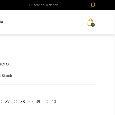
NA
(0)
uero
 Stock
37
38
39
40