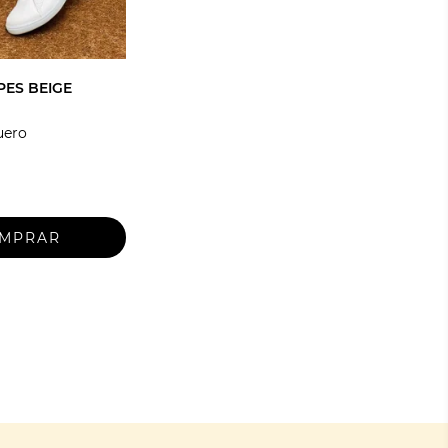
PES BEIGE
uero