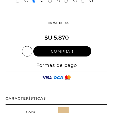
35
36
37
38
39
$U 5.870
Formas de pago
CARACTERÍSTICAS
Color