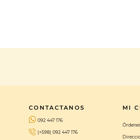
CONTACTANOS
MI 
092 447 176
Órdene
(+598) 092 447 176
Direcci