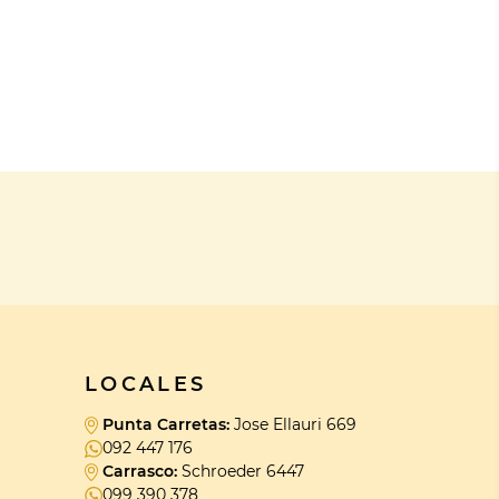
LOCALES
Punta Carretas:
Jose Ellauri 669
092 447 176
Carrasco:
Schroeder 6447
099 390 378