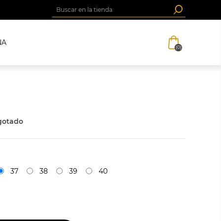
NA
(0)
gotado
37
38
39
40