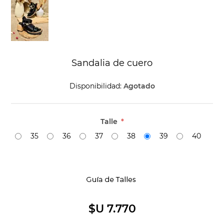
Sandalia de cuero
Disponibilidad:
Agotado
Talle
*
35
36
37
38
39
40
$U 7.770