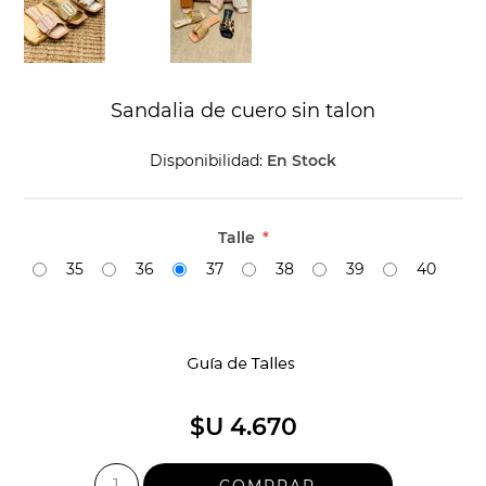
Sandalia de cuero sin talon
Disponibilidad:
En Stock
Talle
*
35
36
37
38
39
40
$U 4.670