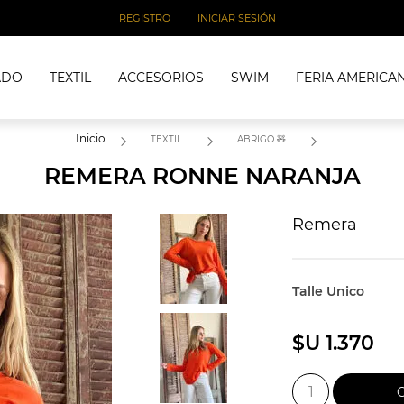
REGISTRO
INICIAR SESIÓN
ADO
TEXTIL
ACCESORIOS
SWIM
FERIA AMERICA
Inicio
TEXTIL
ABRIGO 🧸
REMERA RONNE NARANJA
Remera
Talle Unico
$U 1.370