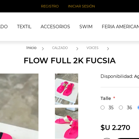
REGISTRO
INICIAR SESIÓN
ADO
TEXTIL
ACCESORIOS
SWIM
FERIA AMERICA
Inicio
CALZADO
VOICES
FLOW FULL 2K FUCSIA
Disponibilidad:
A
Talle
*
35
36
$U 2.270