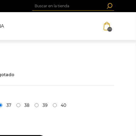
NA
(0)
gotado
37
38
39
40