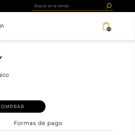
NA
(0)
Y
gico
Formas de pago