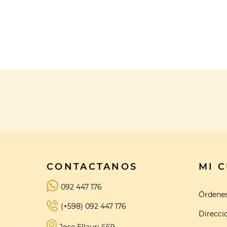
CONTACTANOS
MI 
092 447 176
Órdene
(+598) 092 447 176
Direcci