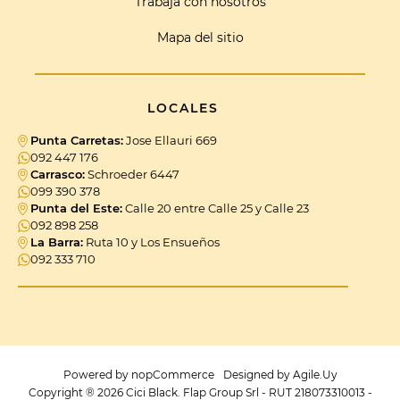
Trabajá con nosotros
Mapa del sitio
LOCALES
Punta Carretas:
Jose Ellauri 669
092 447 176
Carrasco:
Schroeder 6447
099 390 378
Punta del Este:
Calle 20 entre Calle 25 y Calle 23
092 898 258
La Barra:
Ruta 10 y Los Ensueños
092 333 710
Powered by
nopCommerce
Designed by
Agile.Uy
Copyright ® 2026 Cici Black. Flap Group Srl - RUT 218073310013 -