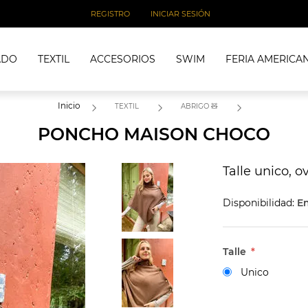
REGISTRO
INICIAR SESIÓN
ADO
TEXTIL
ACCESORIOS
SWIM
FERIA AMERICA
Inicio
TEXTIL
ABRIGO 🧸
PONCHO MAISON CHOCO
Talle unico, o
Disponibilidad:
En
Talle
*
Unico