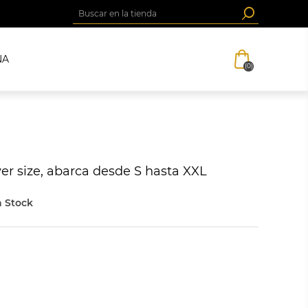
NA
(0)
ver size, abarca desde S hasta XXL
 Stock