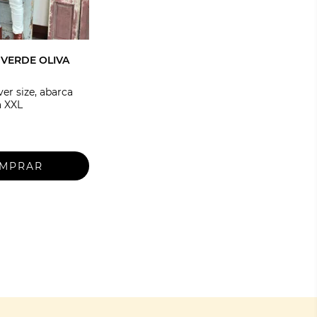
 VERDE OLIVA
ver size, abarca
a XXL