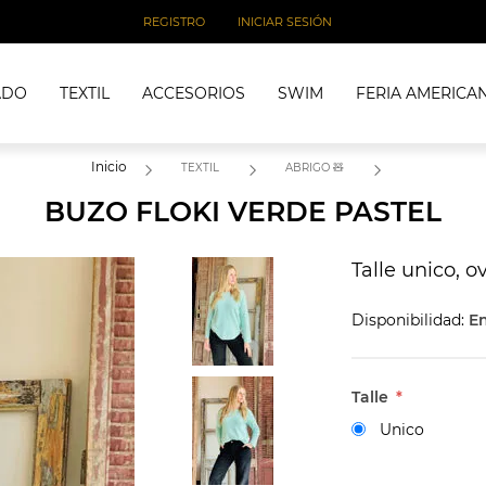
REGISTRO
INICIAR SESIÓN
ADO
TEXTIL
ACCESORIOS
SWIM
FERIA AMERICA
Inicio
TEXTIL
ABRIGO 🧸
BUZO FLOKI VERDE PASTEL
Talle unico, o
Disponibilidad:
En
Talle
*
Unico