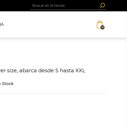
NA
(0)
ver size, abarca desde S hasta XXL
 Stock