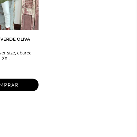
 VERDE OLIVA
ver size, abarca
a XXL