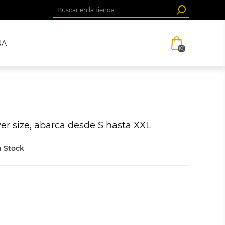
NA
(0)
ver size, abarca desde S hasta XXL
 Stock