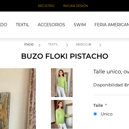
REGISTRO
INICIAR SESIÓN
ADO
TEXTIL
ACCESORIOS
SWIM
FERIA AMERICA
Inicio
TEXTIL
ABRIGO 🧸
BUZO FLOKI PISTACHO
Talle unico, o
Disponibilidad:
En
Talle
*
Unico