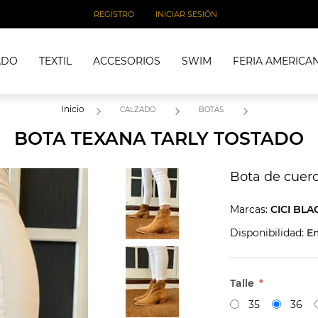
REGISTRO
INICIAR SESIÓN
ADO
TEXTIL
ACCESORIOS
SWIM
FERIA AMERICA
Inicio
CALZADO
BOTAS
BOTA TEXANA TARLY TOSTADO
Bota de cuer
Marcas:
CICI BLA
Disponibilidad:
En
Talle
*
35
36