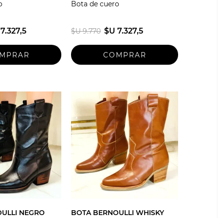
o
Bota de cuero
7.327,5
$U 7.327,5
$U 9.770
ULLI NEGRO
BOTA BERNOULLI WHISKY