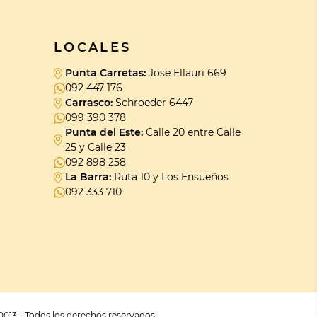
LOCALES
Punta Carretas:
Jose Ellauri 669
092 447 176
Carrasco:
Schroeder 6447
099 390 378
Punta del Este:
Calle 20 entre Calle
25 y Calle 23
092 898 258
La Barra:
Ruta 10 y Los Ensueños
092 333 710
0013 - Todos los derechos reservados.