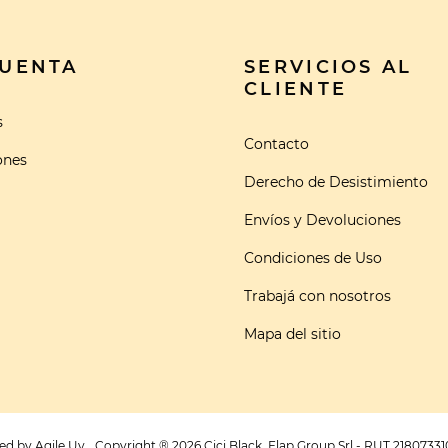
CUENTA
SERVICIOS AL
CLIENTE
s
Contacto
ones
Derecho de Desistimiento
Envíos y Devoluciones
Condiciones de Uso
Trabajá con nosotros
Mapa del sitio
ed by
Agile.Uy
Copyright ® 2026 Cici Black. Flap Group Srl - RUT 21807331