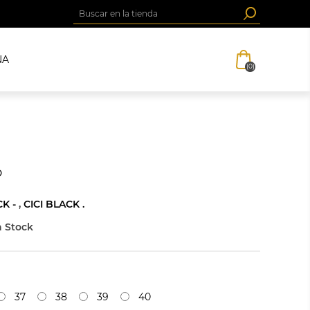
NA
(0)
o
CK -
,
CICI BLACK .
 Stock
37
38
39
40