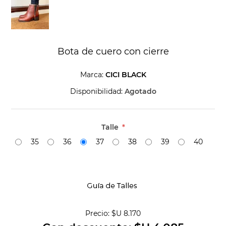
Bota de cuero con cierre
Marca:
CICI BLACK
Disponibilidad:
Agotado
Talle
*
35
36
37
38
39
40
Precio:
$U 8.170