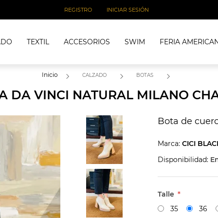
REGISTRO
INICIAR SESIÓN
ADO
TEXTIL
ACCESORIOS
SWIM
FERIA AMERICA
Inicio
CALZADO
BOTAS
A DA VINCI NATURAL MILANO CH
Bota de cuer
Marca:
CICI BLACK
Disponibilidad:
En
Talle
*
35
36