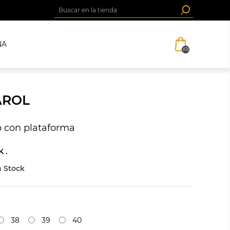
NA
(0)
AROL
o con plataforma
 .
 Stock
38
39
40