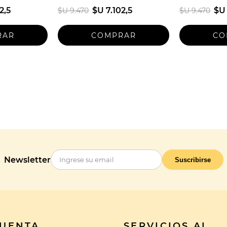
2,5
$U 7.102,5
$U 
$U 9.470
$U 9.470
Newsletter
Suscribirse
CUENTA
SERVICIOS AL