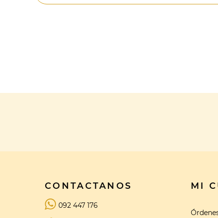
CONTACTANOS
MI 
092 447 176
Órdene